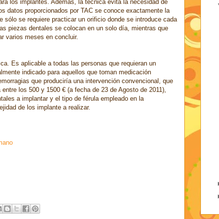
ra los implantes. Además, la técnica evita la necesidad de
a los datos proporcionados por TAC se conoce exactamente la
e sólo se requiere practicar un orificio donde se introduce cada
vas piezas dentales se colocan en un solo día, mientras que
ar varios meses en concluir.
ica. Es aplicable a todas las personas que requieran un
ialmente indicado para aquellos que toman medicación
hemorragias que produciría una intervención convencional, que
 entre los 500 y 1500 € (a fecha de 23 de Agosto de 2011),
les a implantar y el tipo de férula empleado en la
jidad de los implante a realizar.
 mano