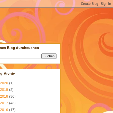
eses Blog durchsuchen
og-Archiv
2020
(1)
2019
(2)
2018
(30)
2017
(48)
2016
(17)