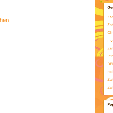
Ges
Zah
chen
Zah
Cli
mo
Zäh
Inf
DE
rot
Zah
Zah
Po