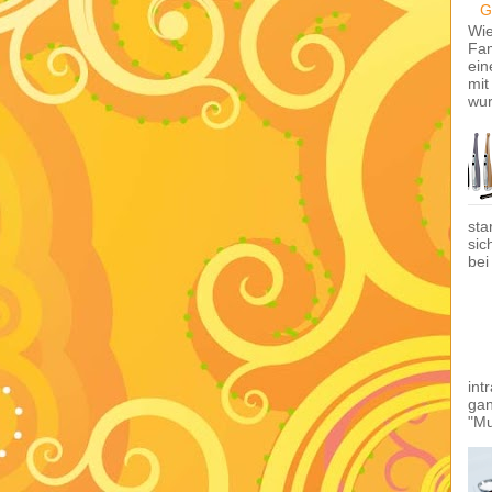
G
Wi
Fam
ein
mit
wur
sta
sic
bei
int
gan
"Mu