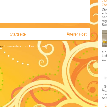
Zah
Zäh
Die
erh
bed
reg
Stel
Startseite
Älterer Post
ren
Kommentare zum Post (Atom)
für
Lic
v...
- G
Ärz
ora
Aer
E