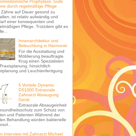
nmedizinische Prophylaxe: Gute
ne durch regelmäßige Pflege
 Zähne auf Dauer gesund zu
alten, ist relativ aufwändig und
arf einer konsequenten und
elmäßigen Pflege. Trotzdem gibt es
le...
Innenarchitektur und
Beleuchtung in Harmonie
Für die Ausstattung und
Möblierung beauftragte
Krug einen Spezialisten
 Praxisplanung; hinsichtlich
htplanung und Leuchtenfertigung
5 Vorteile Dynamic
DS1000 Extraorale
Zahnarzt Absaugung
Gerät
Extraorale Absaugeinheit
esundheitsschutz zum Schutz von
ten und Patienten Während der
len Behandlung würden bakterielle
osol...
in Interview mit Zahnarzt Michael