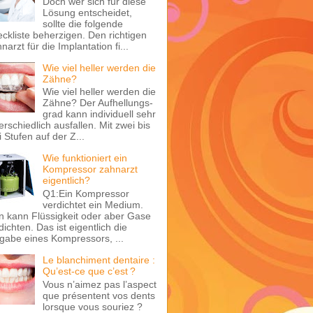
Doch wer sich für diese
Lösung entscheidet,
sollte die folgende
ckliste beherzigen. Den richtigen
narzt für die Implantation fi...
Wie viel heller werden die
Zähne?
Wie viel heller werden die
Zähne? Der Aufhellungs­
grad kann individuell sehr
erschiedlich ausfallen. Mit zwei bis
i Stufen auf der Z...
Wie funktioniert ein
Kompressor zahnarzt
eigentlich?
Q1:Ein Kompressor
verdichtet ein Medium.
 kann Flüssigkeit oder aber Gase
dichten. Das ist eigentlich die
gabe eines Kompressors, ...
Le blanchiment dentaire :
Qu’est-ce que c’est ?
Vous n’aimez pas l’aspect
que présentent vos dents
lorsque vous souriez ?