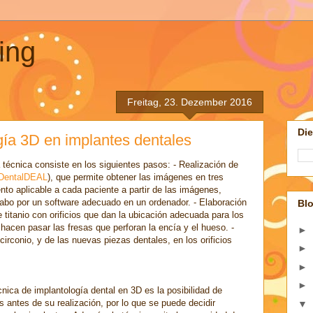
ing
Freitag, 23. Dezember 2016
Di
ogía 3D en implantes dentales
 técnica consiste en los siguientes pasos: - Realización de
DentalDEAL
), que permite obtener las imágenes en tres
nto aplicable a cada paciente a partir de las imágenes,
abo por un software adecuado en un ordenador. - Elaboración
Bl
 titanio con orificios que dan la ubicación adecuada para los
 hacen pasar las fresas que perforan la encía y el hueso. -
►
 circonio, y de las nuevas piezas dentales, en los orificios
►
►
►
cnica de implantología dental en 3D es la posibilidad de
s antes de su realización, por lo que se puede decidir
▼