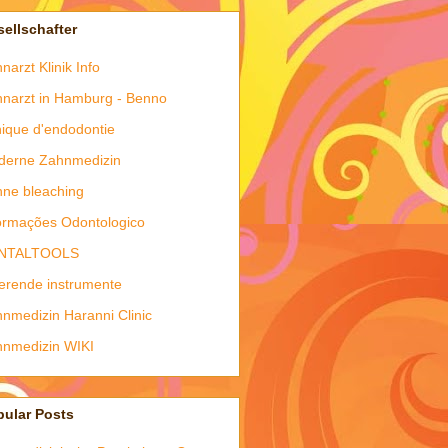
ellschafter
narzt Klinik Info
narzt in Hamburg - Benno
nique d'endodontie
derne Zahnmedizin
ne bleaching
ormações Odontologico
NTALTOOLS
ierende instrumente
nmedizin Haranni Clinic
nmedizin WIKI
pular Posts