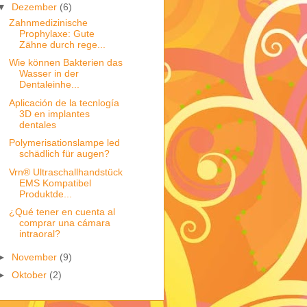
▼
Dezember
(6)
Zahnmedizinische
Prophylaxe: Gute
Zähne durch rege...
Wie können Bakterien das
Wasser in der
Dentaleinhe...
Aplicación de la tecnlogía
3D en implantes
dentales
Polymerisationslampe led
schädlich für augen?
Vrn® Ultraschallhandstück
EMS Kompatibel
Produktde...
¿Qué tener en cuenta al
comprar una cámara
intraoral?
►
November
(9)
►
Oktober
(2)