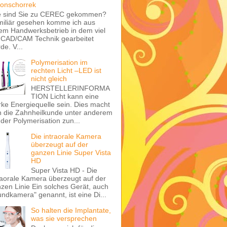
onschorrek
e sind Sie zu CEREC gekommen?
iliär gesehen komme ich aus
em Handwerksbetrieb in dem viel
 CAD/CAM Technik gearbeitet
de. V...
Polymerisation im
rechten Licht –LED ist
nicht gleich
HERSTELLERINFORMA
TION Licht kann eine
rke Energiequelle sein. Dies macht
h die Zahnheilkunde unter anderem
 der Polymerisation zun...
Die intraorale Kamera
überzeugt auf der
ganzen Linie Super Vista
HD
Super Vista HD - Die
raorale Kamera überzeugt auf der
zen Linie Ein solches Gerät, auch
ndkamera" genannt, ist eine Di...
So halten die Implantate,
was sie versprechen