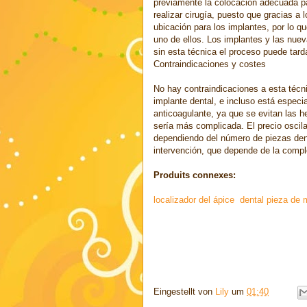
previamente la colocación adecuada pa
realizar cirugía, puesto que gracias 
ubicación para los implantes, por lo qu
uno de ellos. Los implantes y las nue
sin esta técnica el proceso puede tard
Contraindicaciones y costes
No hay contraindicaciones a esta técn
implante dental, e incluso está espec
anticoagulante, ya que se evitan las 
sería más complicada. El precio oscila
dependiendo del número de piezas denta
intervención, que depende de la comple
Produits connexes:
localizador del ápice
dental pieza de
Eingestellt von
Lily
um
01:40