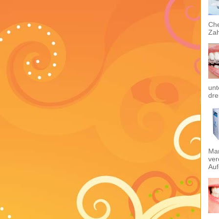
Che
Zah
unt
dre
Man
ver
Auf